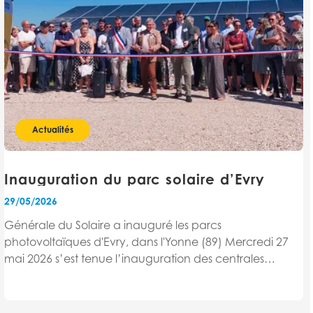
Actualités
Inauguration du parc solaire d’Evry
29/05/2026
Générale du Solaire a inauguré les parcs
photovoltaïques d'Evry, dans l'Yonne (89) Mercredi 27
mai 2026 s’est tenue l’inauguration des centrales
solaires d'Evry en présence de M. Jean-Claude Gonnet,
Maire d'Evry, M. Thierry Spahn, Président de la
Communauté de Communes...