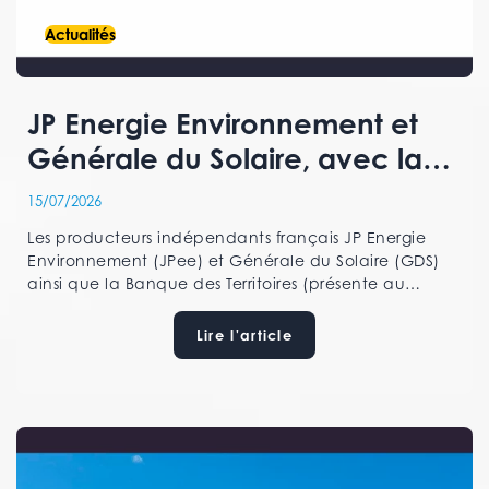
Actualités
JP Energie Environnement et
Générale du Solaire, avec la
Banque des Territoires, initient
15/07/2026
un projet de rapprochement
Les producteurs indépendants français JP Energie
en vue de créer un leader du
Environnement (JPee) et Générale du Solaire (GDS)
ainsi que la Banque des Territoires (présente au
marché européen des énergies
capital de JPee à hauteur de 34% et partenaire de
renouvelables
GDS), ont signé le 6 juillet 2026 un Mémorandum Of
Lire l'article
Understanding (MOU) en vue de définir les termes et
modalités d’un rapprochement entre égaux. [...]