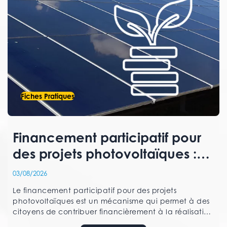
Fiches Pratiques
Financement participatif pour
des projets photovoltaïques :
comment ça fonctionne ?
03/08/2026
Le financement participatif pour des projets
photovoltaïques est un mécanisme qui permet à des
citoyens de contribuer financièrement à la réalisation
d’une centrale solaire, via une plateforme en ligne