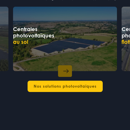
Centrales
Cen
photovoltaïques
pho
au sol
flo
Nos solutions photovoltaïques