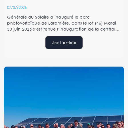
07/07/2026
Générale du Solaire a inauguré le parc
photovoltaïque de Laramière, dans le lot (46) Mardi
30 juin 2026 s’est tenue l’inauguration de la centrale
solaire de Laramière en présence de Mme Valérie
BOULPICANTE, Maire de Laramière, M. Jean-Claude
Lire l'article
CARRIÉ, Président d’Ouest Aveyron Communauté, M.
Jean-Claude BESSOU, Président de la SEM lot Energies
Nouvelles, M. Jean-Luc [...]