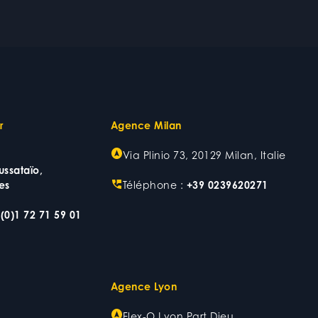
r
Agence Milan
Via Plinio 73, 20129 Milan, Italie
ussataïo,
es
Téléphone :
+39 0239620271
(0)1 72 71 59 01
Agence Lyon
Flex-O Lyon Part Dieu