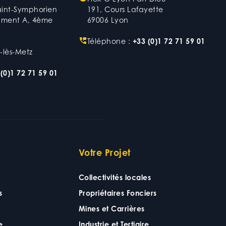
aint-Symphorien
191, Cours Lafayette
timent A, 4ème
69006 Lyon
Téléphone :
+33 (0)1 72 71 59 01
-lès-Metz
(0)1 72 71 59 01
Votre Projet
Collectivités locales
s
Propriétaires Fonciers
Mines et Carrières
e
Industrie et Tertiaire