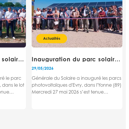
Actualités
Inauguration du parc solaire de Laramière
Inauguration du parc solaire d’Evry
29/05/2026
ré le parc
Générale du Solaire a inauguré les parcs
dans le lot
photovoltaïques d'Evry, dans l'Yonne (89)
tenue
Mercredi 27 mai 2026 s’est tenue
solaire de
l’inauguration des centrales solaires
me Valérie
d'Evry en présence de M. Jean-Claude
ière, M.
Gonnet, Maire d'Evry, M. Thierry Spahn,
t...
Président de la Communauté de
Communes...