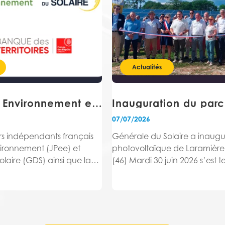
Actualités
JP Energie Environnement et Générale du Solaire, avec la Banque des Territoires, initient un projet de rapprochement en vue de créer un leader du marché européen des énergies renouvelables
07/07/2026
rs indépendants français
Générale du Solaire a inaugu
vironnement (JPee) et
photovoltaïque de Laramière, 
laire (GDS) ainsi que la
(46) Mardi 30 juin 2026 s’est 
ritoires (présente au
l’inauguration de la centrale 
e à hauteur de 34% et
Laramière en présence de M
DS), ont signé le 6 juillet
BOULPICANTE, Maire de Laram
randum...
Jean-Claude CARRIÉ, Présiden