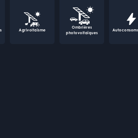
Ombrières
s
Agrivoltaïsme
Autoconsom
photovoltaïques