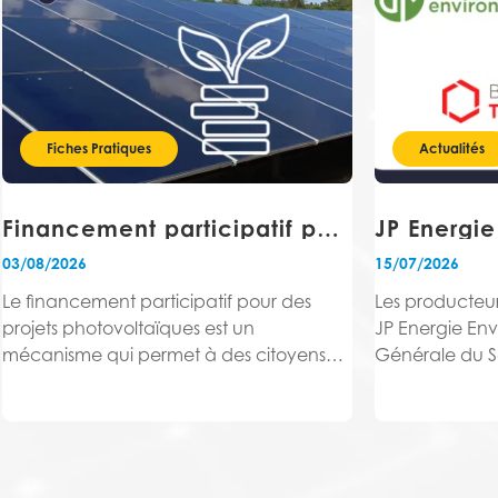
Fiches Pratiques
Actualités
Financement participatif pour des projets photovoltaïques : comment ça fonctionne ?
03/08/2026
15/07/2026
Le financement participatif pour des
Les producteu
projets photovoltaïques est un
JP Energie En
mécanisme qui permet à des citoyens
Générale du So
de contribuer financièrement à la
Banque des Ter
réalisation d'une centrale solaire, via une
capital de JPe
plateforme en ligne spécialisée.
partenaire de G
2026 un Mémo