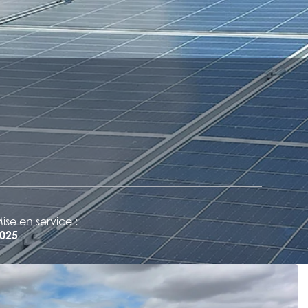
ise en service :
025