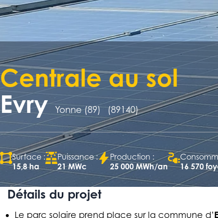
Centrale au sol
Evry
Yonne (89)
(89140)
Surface :
Puissance :
Production :
Consommat
15,8 ha
21 MWc
25 000 MWh/an
16 570 foy
Détails du projet
Le parc solaire prend place sur la commune d’