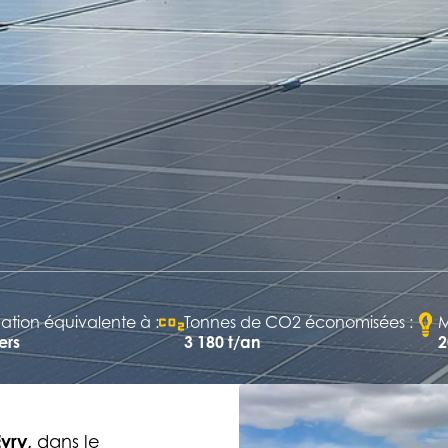
ion équivalente à :
Tonnes de CO2 économisées :
M
ers
3 180 t/an
2
Evry,
dans le