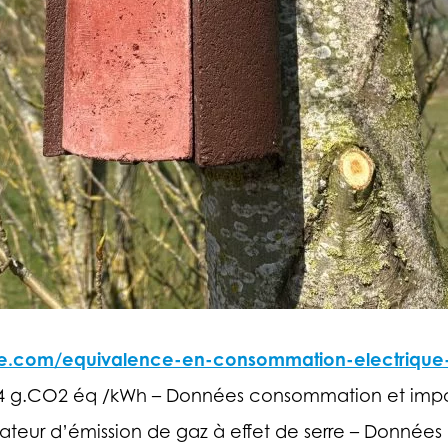
ire.com/equivalence-en-consommation-electrique
 g.CO2 éq /kWh – Données consommation et importa
teur d’émission de gaz à effet de serre – Données I