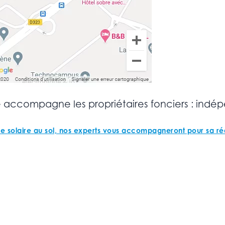
 accompagne les propriétaires fonciers : indép
le solaire au sol, nos experts vous accompagneront pour sa réa