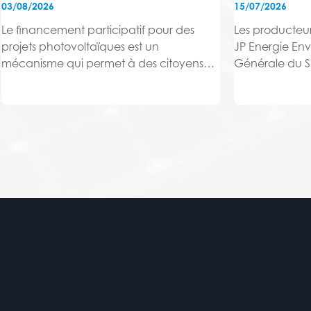
03/08/2026
15/07/2026
Le financement participatif pour des
Les producteu
projets photovoltaïques est un
JP Energie En
mécanisme qui permet à des citoyens
Générale du So
de contribuer financièrement à la
Banque des Ter
réalisation d'une centrale solaire, via une
capital de JPe
plateforme en ligne spécialisée.
partenaire de G
2026 un Mémo