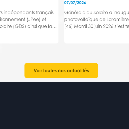
07/07/2026
rs indépendants français
Générale du Solaire a inaugu
vironnement (JPee) et
photovoltaïque de Laramière, 
laire (GDS) ainsi que la
(46) Mardi 30 juin 2026 s’est 
ritoires (présente au
l’inauguration de la centrale 
e à hauteur de 34% et
Laramière en présence de M
DS), ont signé le 6 juillet
BOULPICANTE, Maire de Laram
randum...
Jean-Claude CARRIÉ, Présiden
Voir toutes nos actualités