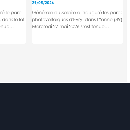
29/05/2026
ré le parc
Générale du Solaire a inauguré les parcs
dans le lot
photovoltaïques d'Evry, dans l'Yonne (89)
tenue
Mercredi 27 mai 2026 s’est tenue
solaire de
l’inauguration des centrales solaires
me Valérie
d'Evry en présence de M. Jean-Claude
ière, M.
Gonnet, Maire d'Evry, M. Thierry Spahn,
t...
Président de la Communauté de
Communes...