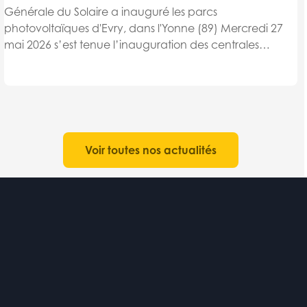
Générale du Solaire a inauguré les parcs
photovoltaïques d'Evry, dans l'Yonne (89) Mercredi 27
mai 2026 s’est tenue l’inauguration des centrales
solaires d'Evry en présence de M. Jean-Claude Gonnet,
Maire d'Evry, M. Thierry Spahn, Président de la
Communauté de Communes...
Voir toutes nos actualités