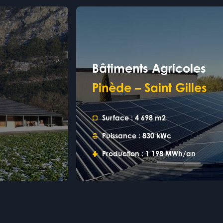
Bâtiments Agricoles
Pinède – Saint Gilles
Surface :
4 698 m2
Puissance :
830 kWc
Production :
1 198 MWh/an