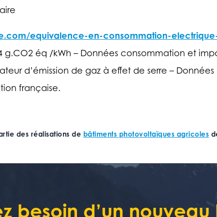
aire
ire.com/equivalence-en-consommation-electrique
 g.CO2 éq /kWh – Données consommation et importa
teur d’émission de gaz à effet de serre – Données I
ion française.
artie des réalisations de
bâtiments photovoltaïques agricoles
de
z besoin d’un nouveau