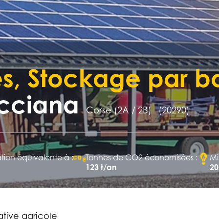
s, Stockage par ba
ucciana
Corse (2A / 2B)
(20290)
on équivalente à :
Tonnes de CO2 économisées :
Mi
123 t/an
20
tive agricole