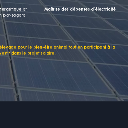
énergétique
et
Maîtrise des dépenses d’électricité
ion paysagère
’élevage pour le bien-être animal
tout en
participant à la
estir dans le projet solaire
.