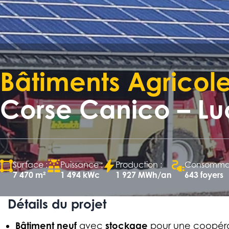
Bâtiments Agricole
Corse Canico – L
Surface :
Puissance :
Production :
Consommati
7 470 m²
1 494 kWc
1 927 MWh/an
643 foyers
Détails du projet
Bâtiment neuf
stockage
avec
pour une coopéra