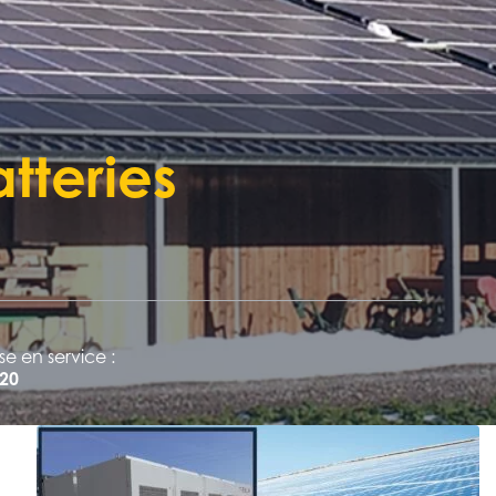
tteries
se en service :
20