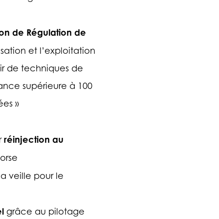
ion de Régulation de
sation et l’exploitation
tir de techniques de
ance supérieure à 100
ées »
réinjection au
r
orse
la veille pour le
l
grâce au pilotage