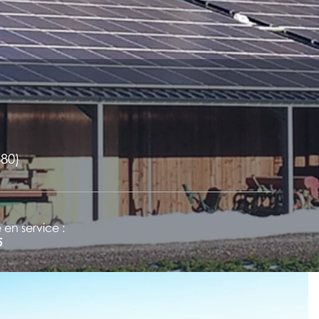
480)
 en service :
5