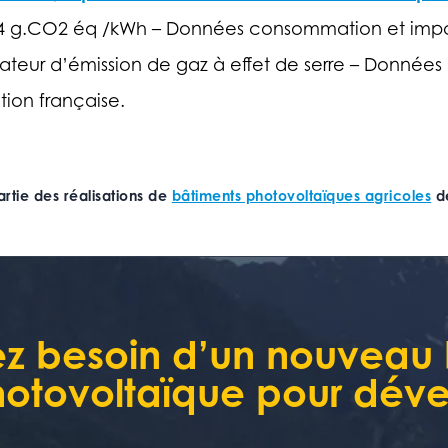
 g.CO2 éq /kWh – Données consommation et importa
teur d’émission de gaz à effet de serre – Données I
ion française.
artie des réalisations de
bâtiments photovoltaïques agricoles
de
z besoin d’un nouveau
otovoltaïque pour dével