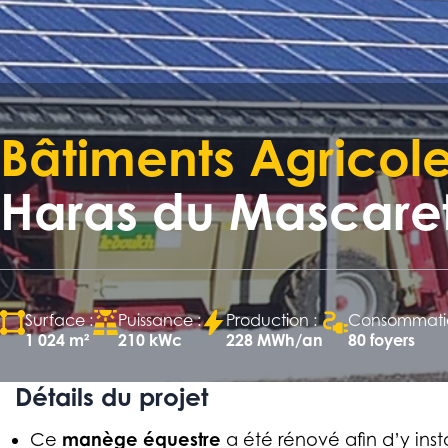
Bâtiments Agricol
Haras du Mascare
Surface :
Puissance :
Production :
Consommatio
1 024 m²
210 kWc
228 MWh/an
80 foyers
Détails du projet
manège équestre
Ce
a été rénové afin d’y insta