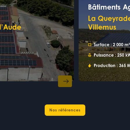
Bâtiments Ag
La Queyrade
d’Aude
Villemus
Surface :
2 000 m
Puissance :
250 k
Production :
365 
Nos références