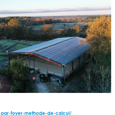
-par-foyer-methode-de-calcul/