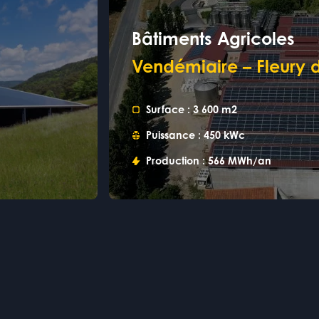
Bâtiments Agricoles
Vendémiaire – Fleury 
Surface :
3 600 m2
Puissance :
450 kWc
Production :
566 MWh/an