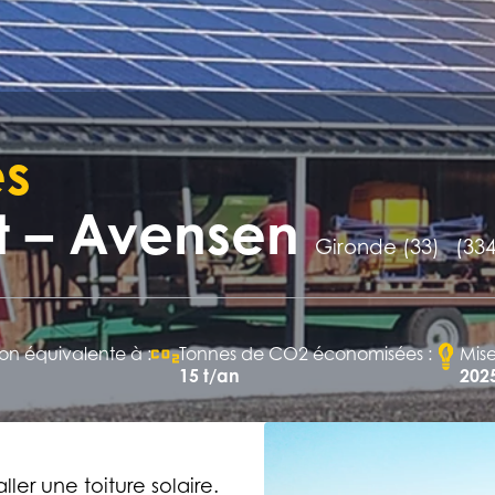
es
t – Avensen
Gironde (33)
(33
n équivalente à :
Tonnes de CO2 économisées :
Mise
15 t/an
202
ller une toiture solaire.